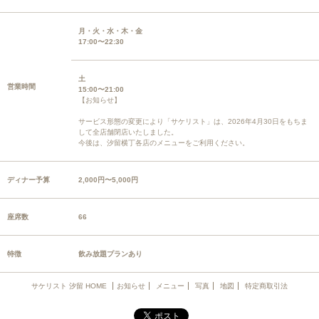
月・火・水・木・金
17:00〜22:30
土
営業時間
15:00〜21:00
【お知らせ】
サービス形態の変更により「サケリスト」は、2026年4月30日をもちま
して全店舗閉店いたしました。
今後は、汐留横丁各店のメニューをご利用ください。
ディナー予算
2,000円〜5,000円
座席数
66
特徴
飲み放題プランあり
サケリスト 汐留 HOME
お知らせ
メニュー
写真
地図
特定商取引法