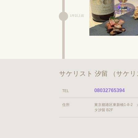
1年以上前
サケリスト 汐留 （サケリ
08032765394
TEL
住所
東京都港区東新橋1-8-2
タ汐留 B2F