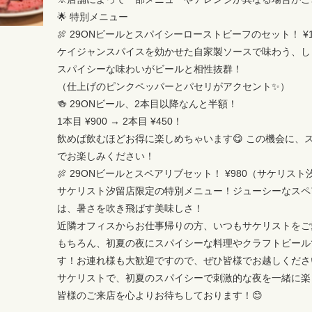
🌟 特別メニュー
🍖 29ONビールとスパイシーローストビーフのセット！ ¥1
ケイジャンスパイスを効かせた自家製ソースで味わう、し
スパイシーな味わいがビールと相性抜群！
（仕上げのピンクペッパーとパセリがアクセント✨）
🍻 29ONビール、2本目以降なんと半額！
1本目 ¥900 → 2本目 ¥450！
飲めば飲むほどお得に楽しめちゃいます😋 この機会に、
でお楽しみください！
🍖 29ONビールとスペアリブセット！ ¥980（サケリス
サケリスト汐留店限定の特別メニュー！ジューシーなスペ
は、暑さを吹き飛ばす美味しさ！
近隣オフィスからお仕事帰りの方、いつもサケリストをご
もちろん、初夏の夜にスパイシーな料理やクラフトビール
す！お連れ様も大歓迎ですので、ぜひ皆様でお越しくださ
サケリストで、初夏のスパイシーで刺激的な夜を一緒に楽
皆様のご来店を心よりお待ちしております！😊