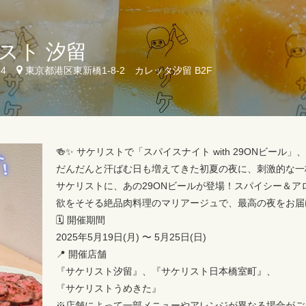
スト 汐留
94
東京都港区東新橋1-8-2 カレッタ汐留 B2F
🍻✨ サケリストで「スパイスナイト with 29ONビール」、
だんだんと汗ばむ日も増えてきた初夏の夜に、刺激的な一
サケリストに、あの29ONビールが登場！スパイシー＆
欲をそそる絶品肉料理のマリアージュで、最高の夜をお届
🗓️ 開催期間
2025年5月19日(月) 〜 5月25日(日)
📍 開催店舗
『サケリスト汐留』、『サケリスト日本橋室町』、
『サケリストうめきた』
※店舗によって一部メニューやアレンジが異なる場合がご