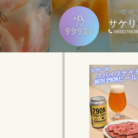
サケリ
080327653