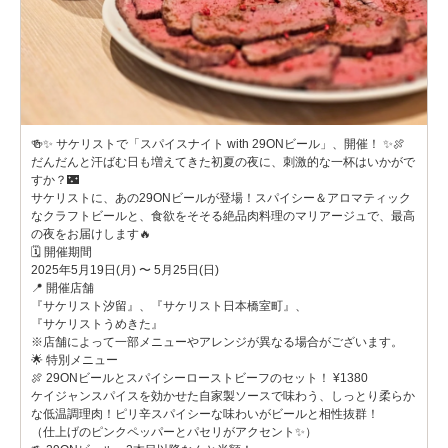
🍻✨ サケリストで「スパイスナイト with 29ONビール」、開催！ ✨🍖
だんだんと汗ばむ日も増えてきた初夏の夜に、刺激的な一杯はいかがで
すか？🌃
サケリストに、あの29ONビールが登場！スパイシー＆アロマティック
なクラフトビールと、食欲をそそる絶品肉料理のマリアージュで、最高
の夜をお届けします🔥
🗓️ 開催期間
2025年5月19日(月) 〜 5月25日(日)
📍 開催店舗
『サケリスト汐留』、『サケリスト日本橋室町』、
『サケリストうめきた』
※店舗によって一部メニューやアレンジが異なる場合がございます。
🌟 特別メニュー
🍖 29ONビールとスパイシーローストビーフのセット！ ¥1380
ケイジャンスパイスを効かせた自家製ソースで味わう、しっとり柔らか
な低温調理肉！ピリ辛スパイシーな味わいがビールと相性抜群！
（仕上げのピンクペッパーとパセリがアクセント✨）