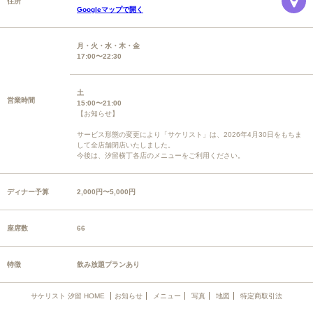
住所
Googleマップで開く
月・火・水・木・金
17:00〜22:30
土
営業時間
15:00〜21:00
【お知らせ】
サービス形態の変更により「サケリスト」は、2026年4月30日をもちま
して全店舗閉店いたしました。
今後は、汐留横丁各店のメニューをご利用ください。
ディナー予算
2,000円〜5,000円
座席数
66
特徴
飲み放題プランあり
サケリスト 汐留 HOME
お知らせ
メニュー
写真
地図
特定商取引法