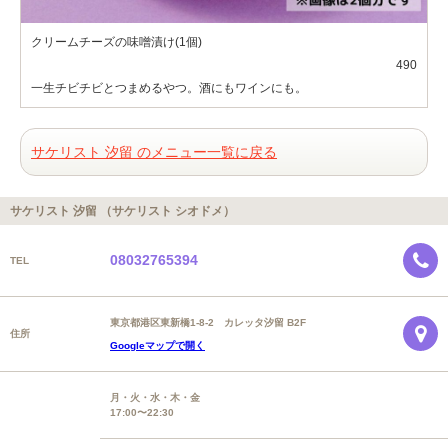
クリームチーズの味噌漬け(1個)
490
一生チビチビとつまめるやつ。酒にもワインにも。
サケリスト 汐留 のメニュー一覧に戻る
サケリスト 汐留 （サケリスト シオドメ）
08032765394
TEL
東京都港区東新橋1-8-2 カレッタ汐留 B2F
住所
Googleマップで開く
月・火・水・木・金
17:00〜22:30