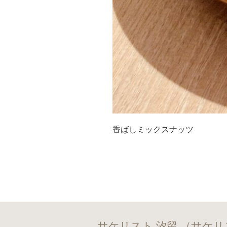
香ばしミックスナッツ
サケリスト 汐留 （サケリ