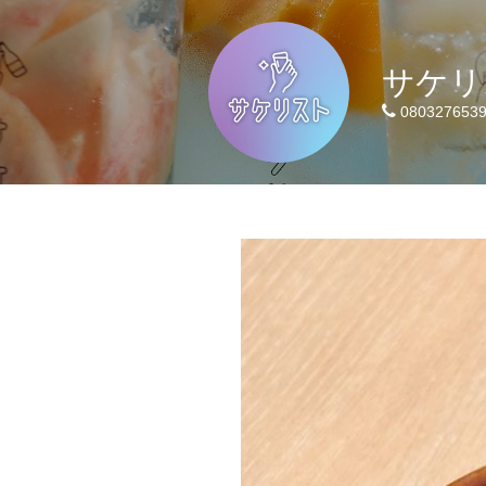
サケリ
080327653