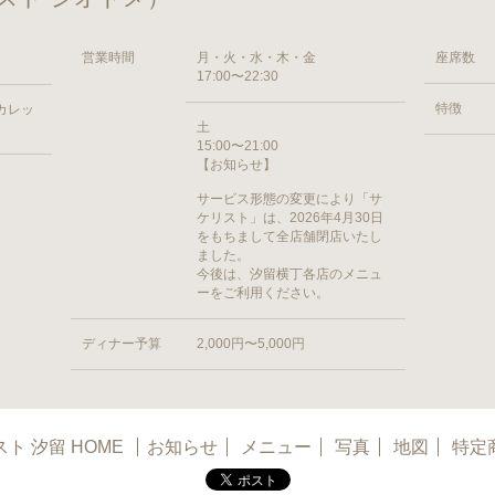
営業時間
月・火・水・木・金
座席数
17:00〜22:30
特徴
 カレッ
土
15:00〜21:00
【お知らせ】
サービス形態の変更により「サ
ケリスト」は、2026年4月30日
をもちまして全店舗閉店いたし
ました。
今後は、汐留横丁各店のメニュ
ーをご利用ください。
ディナー予算
2,000円〜5,000円
ト 汐留 HOME
お知らせ
メニュー
写真
地図
特定