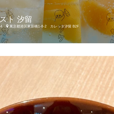
スト 汐留
94
東京都港区東新橋1-8-2 カレッタ汐留 B2F