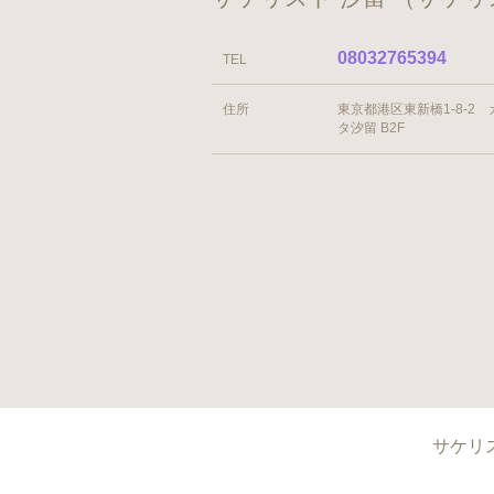
08032765394
TEL
住所
東京都港区東新橋1-8-2
タ汐留 B2F
サケリス