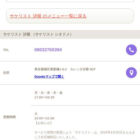
サケリスト 汐留 のメニュー一覧に戻る
サケリスト 汐留 （サケリスト シオドメ）
08032765394
TEL
東京都港区東新橋1-8-2 カレッタ汐留 B2F
住所
Googleマップで開く
月・火・水・木・金
17:00〜22:30
土
営業時間
15:00〜21:00
【お知らせ】
サービス形態の変更により「サケリスト」は、2026年4月30日をもちま
して全店舗閉店いたしました。