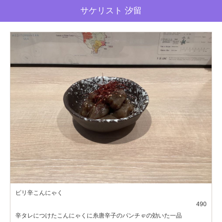
サケリスト 汐留
ピリ辛こんにゃく
490
辛タレにつけたこんにゃくに糸唐辛子のパンチ🤛の効いた一品